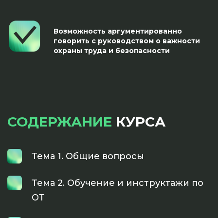
Возможность аргументированно
говорить с руководством о важности
охраны труда и безопасности
Ссылка на это место страницы:
Ссылка на это место страницы:
#programma
#format
СОДЕРЖАНИЕ
КУРСА
Тема 1. Общие вопросы
Тема 2. Обучение и инструктажи по
ОТ